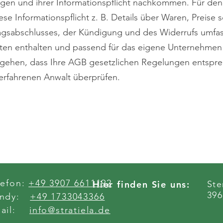
gen und ihrer Informationspflicht nachkommen. Für den 
se Informationspflicht z. B. Details über Waren, Preise 
agsabschlusses, der Kündigung und des Widerrufs umfa
ten enthalten und passend für das eigene Unternehmen
zugehen, dass Ihre AGB gesetzlichen Regelungen entspr
 erfahrenen Anwalt überprüfen.
lefon:
+49 3907 6611192
Hier finden Sie uns:
Ste
396
andy:
+49 1733043366
mail:
info@stratiela.de