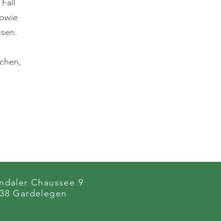
Fall
sowie
ssen.
echen,
ndaler Chaussee 9
38 Gardelegen